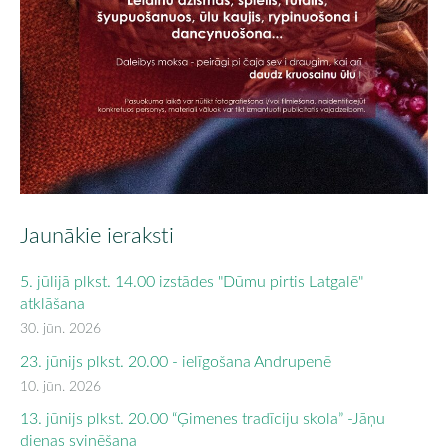
Jaunākie ieraksti
5. jūlijā plkst. 14.00 izstādes "Dūmu pirtis Latgalē"
atklāšana
30. jūn. 2026
23. jūnijs plkst. 20.00 - ielīgošana Andrupenē
10. jūn. 2026
13. jūnijs plkst. 20.00 “Ģimenes tradīciju skola” -Jāņu
dienas svinēšana