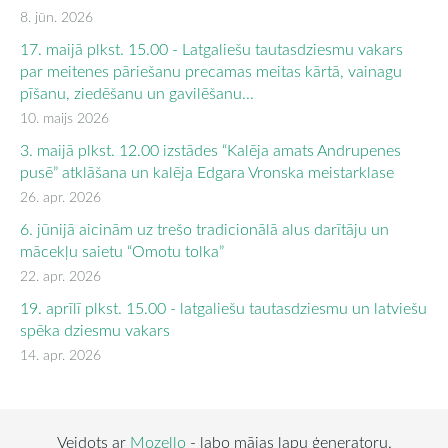
8. jūn. 2026
17. maijā plkst. 15.00 - Latgaliešu tautasdziesmu vakars
par meitenes pāriešanu precamas meitas kārtā, vainagu
pīšanu, ziedēšanu un gavilēšanu...
10. maijs 2026
3. maijā plkst. 12.00 izstādes “Kalēja amats Andrupenes
pusē” atklāšana un kalēja Edgara Vronska meistarklase
26. apr. 2026
6. jūnijā aicinām uz trešo tradicionālā alus darītāju un
mācekļu saietu “Omotu tolka”
22. apr. 2026
19. aprīlī plkst. 15.00 - latgaliešu tautasdziesmu un latviešu
spēka dziesmu vakars
14. apr. 2026
Veidots ar
Mozello
- labo mājas lapu ģeneratoru.