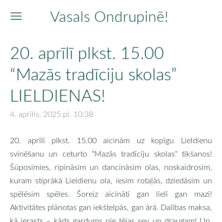
Vasals Ondrupinē!
20. aprīlī plkst. 15.00
“Mazās tradīciju skolas”
LIELDIENAS!
4. aprīlis, 2025 pl. 10:38
20. aprīlī plkst. 15.00 aicinām uz kopīgu Lieldienu
svinēšanu un ceturto “Mazās tradīciju skolas” tikšanos!
Šūposimies, ripināsim un dancināsim olas, noskaidrosim,
kuram stiprākā Lieldienu ola, iesim rotaļās, dziedāsim un
spēlēsim spēles. Šoreiz aicināti gan lieli gan mazi!
Aktivitātes plānotas gan iekštelpās, gan ārā. Dalības maksa,
kā ierasts – kāds gardums pie tējas sev un draugam! Un,