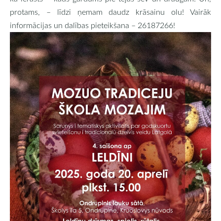
protams, – līdzi ņemam daudz krāsainu olu! Vairāk
informācijas un dalības pieteikšana – 26187266!