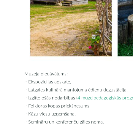
Muzeja piedāvājums:
~ Ekspozīcijas apskate,
~ Latgales kulinārā mantojuma ēdienu degustācija,
~ Izglītojošās nodarbības (
4 muzejpedagoģiskās pro
~ Folkloras kopas priekšnesums,
~ Kāzu viesu uzņemšana,
~ Semināru un konferenču zāles noma.