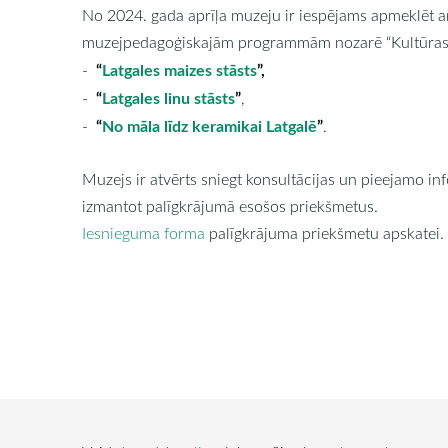
No 2024. gada aprīļa muzeju ir iespējams apmeklēt a
muzejpedagoģiskajām programmām nozarē “Kultūras
“
Latgales maizes stāsts
”,
-
“
Latgales linu stāsts
”
-
,
“
No māla līdz keramikai Latgalē
”
-
.
Muzejs ir atvērts sniegt konsultācijas un pieejamo in
izmantot palīgkrājumā esošos priekšmetus.
Iesnieguma forma
palīgkrājuma priekšmetu apskatei.