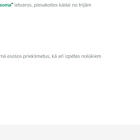
s soma
”
ietvaros, piesakoties kādai no trijām
umā esošos priekšmetus, kā arī izpētes nolūkiem