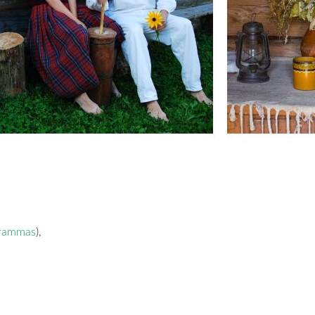
grammas
),