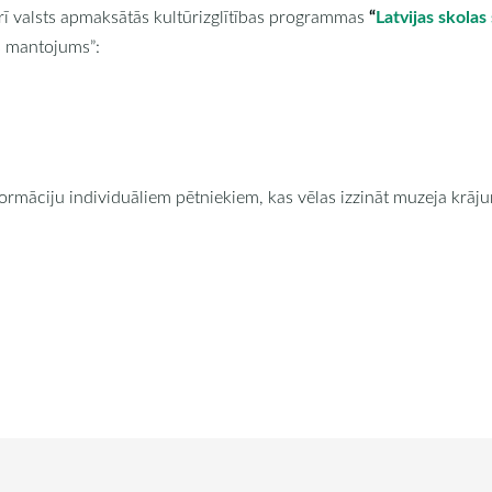
“
Latvijas skola
rī valsts apmaksātās kultūrizglītības programmas
 mantojums”:
formāciju individuāliem pētniekiem, kas vēlas izzināt muzeja krāj