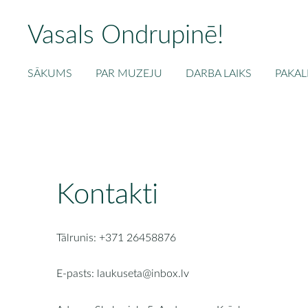
Vasals Ondrupinē!
SĀKUMS
PAR MUZEJU
DARBA LAIKS
PAKAL
Kontakti
Tālrunis: +371 26458876
E-pasts:
laukuseta@inbox.lv