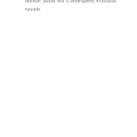
Adrese: Skolas iela 5, Andrupene, Krāslavas
novads