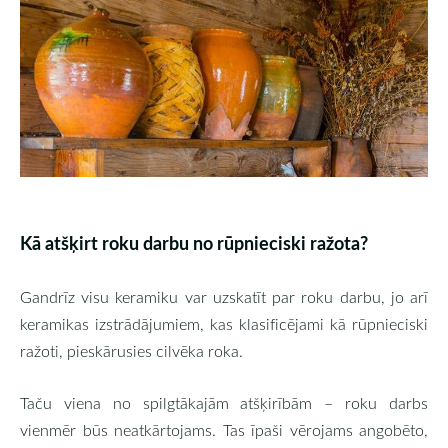
Kā atšķirt roku darbu no rūpnieciski ražota?
Gandrīz visu keramiku var uzskatīt par roku darbu, jo arī
keramikas izstrādājumiem, kas klasificējami kā rūpnieciski
ražoti, pieskārusies cilvēka roka.
Taču viena no spilgtākajām atšķirībām – roku darbs
vienmēr būs neatkārtojams. Tas īpaši vērojams angobēto,