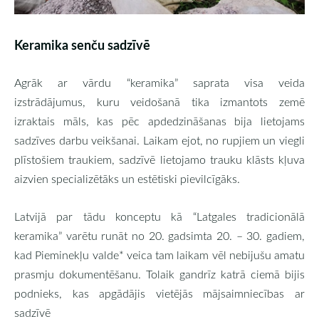
Keramika senču sadzīvē
Agrāk ar vārdu “keramika” saprata visa veida
izstrādājumus, kuru veidošanā tika izmantots zemē
izraktais māls, kas pēc apdedzināšanas bija lietojams
sadzīves darbu veikšanai. Laikam ejot, no rupjiem un viegli
plīstošiem traukiem, sadzīvē lietojamo trauku klāsts kļuva
aizvien specializētāks un estētiski pievilcīgāks.
Latvijā par tādu konceptu kā “Latgales tradicionālā
keramika” varētu runāt no 20. gadsimta 20. – 30. gadiem,
kad Pieminekļu valde* veica tam laikam vēl nebijušu amatu
prasmju dokumentēšanu. Tolaik gandrīz katrā ciemā bijis
podnieks, kas apgādājis vietējās mājsaimniecības ar
sadzīvē