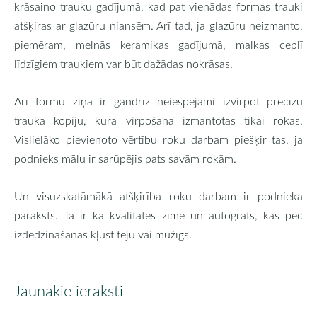
krāsaino trauku gadījumā, kad pat vienādas formas trauki
atšķiras ar glazūru niansēm. Arī tad, ja glazūru neizmanto,
piemēram, melnās keramikas gadījumā, malkas ceplī
līdzīgiem traukiem var būt dažādas nokrāsas.
Arī formu ziņā ir gandrīz neiespējami izvirpot precīzu
trauka kopiju, kura virpošanā izmantotas tikai rokas.
Vislielāko pievienoto vērtību roku darbam piešķir tas, ja
podnieks mālu ir sarūpējis pats savām rokām.
Un visuzskatāmākā atšķirība roku darbam ir podnieka
paraksts. Tā ir kā kvalitātes zīme un autogrāfs, kas pēc
izdedzināšanas kļūst teju vai mūžīgs.
Jaunākie ieraksti