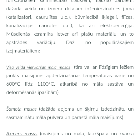
dažāda veida un izmēra detaļām inženierzinātnes jomā
(katalizatori, caurulītes u.c.), būvniecībā (ķieģeļi, flīzes,
kanalizācijas caurules u.c.), kā arī elektroenerģijā.
Mūsdienās keramika ietver arī plašu materiālu un to
apstrādes variāciju. Daži no populārākajiem
izejmateriāliem:
(tīrs vai ar līdzīgiem iežiem
Visa veida vienkāršās māla masas
jaukts maisījums
apdedzināšanas temperatūras variē no
600°C līdz 1100°C, atkarībā no māla sastāva un
deformēšanās īpašībām)
Šamota masas
(dažāda apjoma un šķirņu izdedzinātu un
sasmalcinātu māla pulvera un parastā māla maisījums)
Akmens masas
(maisījums no māla, laukšpata un kvarca