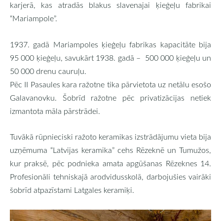
karjerā, kas atradās blakus slavenajai ķieģeļu fabrikai
“Mariampole”.
1937. gadā Mariampoles ķieģeļu fabrikas kapacitāte bija
95 000 ķieģeļu, savukārt 1938. gadā – 500 000 ķieģeļu un
50 000 drenu cauruļu.
Pēc II Pasaules kara ražotne tika pārvietota uz netālu esošo
Galavanovku. Šobrīd ražotne pēc privatizācijas netiek
izmantota māla pārstrādei.
Tuvākā rūpnieciski ražoto keramikas izstrādājumu vieta bija
uzņēmuma “Latvijas keramika” cehs Rēzeknē un Tumužos,
kur praksē, pēc podnieka amata apgūšanas Rēzeknes 14.
Profesionāli tehniskajā arodvidusskolā, darbojušies vairāki
šobrīd atpazīstami Latgales keramiķi.