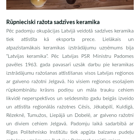
Rūpnieciski ražota sadzīves keramika
Pēc padomju okupācijas Latvijā veidotā sadzīves keramika
tiek attīstīta kā eksporta prece. Lielākais un
atpazīstamākais keramikas izstrādājumu uzņēmums bija
“Latvijas keramika”. Pēc Latvijas PSR Ministru Padomes
pavēles 1963. gada pavasarī uzsāk darbu pie keramikas
izstrādājumu ražošanas attīstīšanas visos Latvijas reģionos
ar galveno ražotni Jelgavā. No visiem reģionos esošajiem
rūpkombinātu krāsns podiņu un māla trauku cehiem
likvidē neperspektīvos un sešdesmito gadu beigās izveido
un attīstīta reģionālās ražotnes Cēsīs, Jēkabpilī, Kuldīgā,
Rēzeknē, Tumužos, Liepājā un Dobelē, ar galveno ražotni
un diviem cehiem Jelgavā. Padomju laikā sadarbībā ar
Rīgas Politehnisko Institūtu tiek apgūta balzama pudeļu