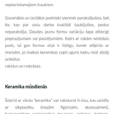
nepieciešamajiem traukiem.
Slavenākie un izcilākie podnieki vienmēr parakstījušies, bet
tie, kas par savu darba kvalitāti šaubījušies, podus
neparakstīja. Daudzu jaunu formu variāciju tapa attiecīgi
pieprasījumam vai pasūtījumiem. Katrs ar rokām veidotais
pods, lai gan formas ziņā ir līdzīgs, tomēr atšķīrās ar
niansēm, jo malkas keramikas ceplī uguns katru reizi atstāj
unikālus
rakstus un nokrāsas.
Keramika mūsdienās
Šobrīd ar vārdu “keramika” var raksturot it visu, kas saistīts
ar sīkplastiku (mazām figūriņām, aksesuāriem),
funkcionāliem saimniecības traukiem, mākslas darbiem,