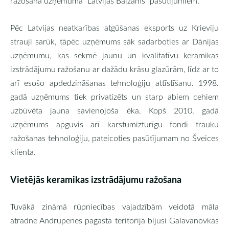
ražošana uzņēmuma “Latvijas Balzams" pasūtījumiem.
Pēc Latvijas neatkarības atgūšanas eksports uz Krieviju
strauji sarūk, tāpēc uzņēmums sāk sadarboties ar Dānijas
uzņēmumu, kas sekmē jaunu un kvalitatīvu keramikas
izstrādājumu ražošanu ar dažādu krāsu glazūrām, līdz ar to
arī esošo apdedzināšanas tehnoloģiju attīstīšanu. 1998.
gadā uzņēmums tiek privatizēts un starp abiem cehiem
uzbūvēta jauna savienojoša ēka. Kopš 2010. gadā
uzņēmums apguvis arī karstumizturīgu fondī trauku
ražošanas tehnoloģiju, pateicoties pasūtījumam no Šveices
klienta.
Vietējās keramikas izstrādājumu ražošana
Tuvākā zināmā rūpniecības vajadzībām veidotā māla
atradne Andrupenes pagasta teritorijā bijusi Galavanovkas