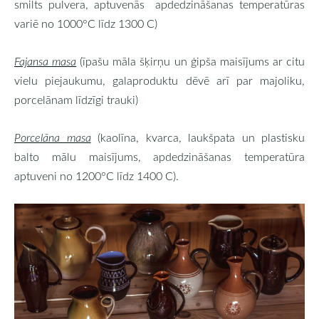
smilts pulvera, aptuvenās apdedzināšanas temperatūras
variē no 1000°C līdz 1300 C)
Fajansa masa
(īpašu māla šķirņu un ģipša maisījums ar citu
vielu piejaukumu, galaproduktu dēvē arī par majoliku,
porcelānam līdzīgi trauki)
Porcelāna masa
(kaolīna, kvarca, laukšpata un plastisku
balto mālu maisījums, apdedzināšanas temperatūra
aptuveni no 1200°C līdz 1400 C).