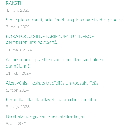
RAKSTI
4. maijs 2025
Senie piena trauki, priekšmeti un piena pārstrādes process
3. maijs 2025
KOKA LOGU SILUETGRIEZUMI UN DEKORI
ANDRUPENES PAGASTĀ
11. maijs 2024
Adītie cimdi – praktiski vai tomēr dziļi simboliski
darinājumi?
21. febr. 2024
Aizgavēnis - ieskats tradīcijās un kopsakarībās
6. febr. 2024
Keramika - tās daudzveidība un daudzpusība
9. maijs 2023
No skala līdz grozam - ieskats tradīcijā
9. apr. 2021